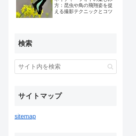
ハスの花撮影テクニック・
簡単レタッチでアート作品
に変身、撮影スポットも紹
介
幻想的な森の妖精レンゲシ
ョウマ・魅力を余すことな
く撮影する方法
湿地に舞うサギソウの魅力
を引き出す写真撮影と生態
や育て方のポイント
ネイチャーフォトの楽しみ
方：昆虫や鳥の飛翔姿を捉
える撮影テクニックとコツ
検索