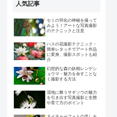
カメラ
11
スマホ
5
写真
21
撮影
42
人気記事
セミの羽化の神秘を撮って
みよう！アートな写真撮影
のテクニックと注意