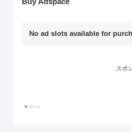
Buy Adspace
No ad slots available for purc
スポ