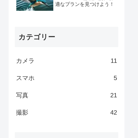
える撮影テクニックとコツ
価格、性能、メーカー、何
で選ぶ?初めてのカメラ購
入で失敗しない選択肢とは
【写真編集】レイヤー機能
の基本と活用、初心者にも
わかりやすく解説
PhotoDirector 2025 Ultra・
365・Mobile徹底比較、最
適なプランを見つけよう！
カテゴリー