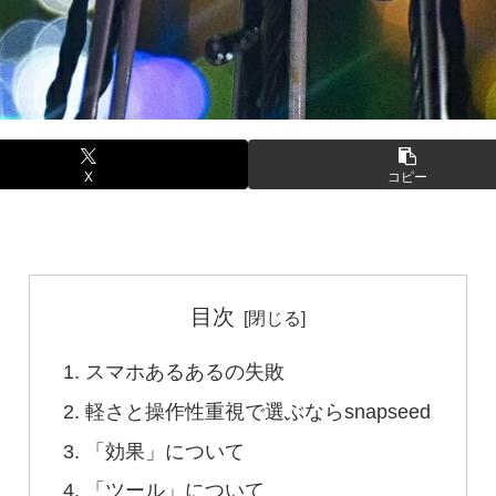
X
コピー
目次
スマホあるあるの失敗
軽さと操作性重視で選ぶならsnapseed
「効果」について
「ツール」について