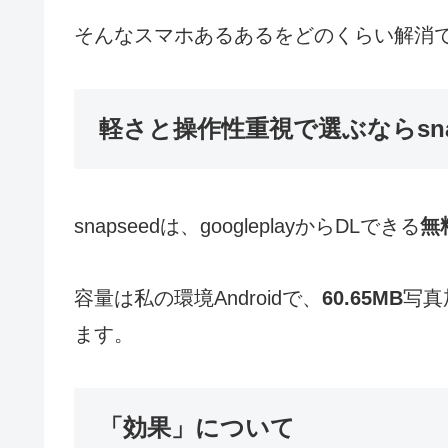
そんなスマホあるあるをどのくらい解消
軽さと操作性重視で選ぶならsnap
snapseedは、googleplayからDLできる
無
容量は私の環境Androidで、
60.65MB
写真
ます。
「効果」について