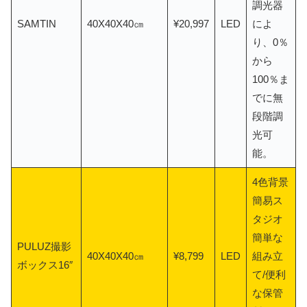
調光器
SAMTIN
40X40X40㎝
¥20,997
LED
によ
り、0％
から
100％ま
でに無
段階調
光可
能。
4色背景
簡易ス
タジオ
簡単な
PULUZ撮影
40X40X40㎝
¥8,799
LED
組み立
ボックス16″
て/便利
な保管