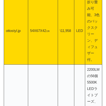
折り畳
み可
能、3色
のバッ
クスク
ottostyl.jp
54X67X42㎝
\11,958
LED
リー
ン、デ
ィフュ
ザー
付。
2200LM
の56個
5500K
LEDラ
イトブ
ーズ、