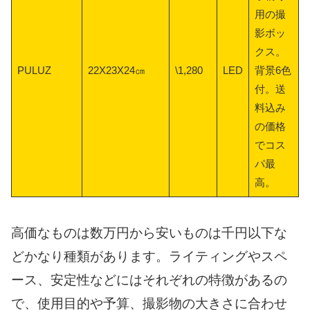
用の撮
影ボッ
クス。
PULUZ
22X23X24㎝
\1,280
LED
背景6色
付。送
料込み
の価格
でコス
パ最
高。
高価なものは数万円から安いものは千円以下な
どかなり種類があります。ライティングやスペ
ース、安定性などにはそれぞれの特徴があるの
で、使用目的や予算、撮影物の大きさに合わせ