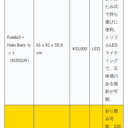
たみ式
で持ち
運びに
便利。
Foldio3 +
トリプ
Halo Bars セ
61 x 61 x 55.9
ルLED
¥33,000
LED
ット
cm
ライテ
（M2011R）
ィング
で、立
体感の
ある撮
影が可
能。
折り畳
み可
能。120