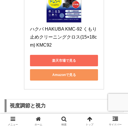
ハクバ HAKUBA KMC-92 くもり
止めクリーニングクロス(15×18c
m) KMC92
楽天市場で見る
Amazonで見る
視度調節と視力
強度の近視や遠視の方は、ファインダーの視度
メニュー
ホーム
検索
トップ
サイドバー